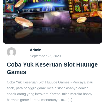
Admin
September 25, 2020
Coba Yuk Keseruan Slot Huuuge
Games
Coba Yuk Keseruan Slot Huuuge Games - Percaya atau
tidak, para penggila game mesin slot biasanya adalah
sosok orang yang introvert. Karena itulah mereka hobby
bermain game karena menurutnya itu…[...]