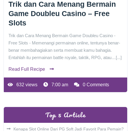
Trik dan Cara Menang Bermain
Game Doubleu Casino – Free
Slots
Trik dan Cara Menang Bermain Game Doubleu Casino -
Free Slots - Memenangi permainan online, tentunya benar-
benar membahagiakan serta membuat kamu bahagia.
Entahlah itu permainan battle royale, taktik, RPG, atau…[...]
Read Full Recipe
632 views
7:00 am
0 Comments
Top 5 Article
Kenapa Slot Online Dari PG Soft Jadi Favorit Para Pemain?