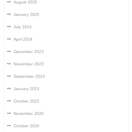
August 2025
January 2025
July 2024
April 2024
December 2023
November 2023
September 2023
January 2023
October 2022
November 2020
October 2020