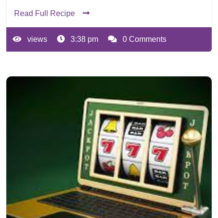
Read Full Recipe
views
3:38 pm
0 Comments