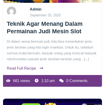
Admin
September 25, 2020
Teknik Agar Menang Dalam
Permainan Judi Mesin Slot
Di dalam arena bermain judi, kita bisa menentukan jenis-
jenis taruhan yang kita ingin mainkan. Untuk itu, sebelum
semua mulai bermain, banyak orang yang mencari banyak
rekomendasi seputar jenis taruhan-taruhan yang…[...]
Read Full Recipe
661 views
1:10 am
0 Comments