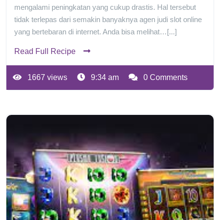
mengalami peningkatan yang cukup drastis. Hal tersebut
tidak terlepas dari semakin banyaknya agen judi slot online
yang bertebaran di internet. Anda bisa melihat…[...]
Read Full Recipe
1667 views
9:34 am
0 Comments