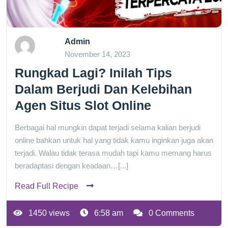
Admin
November 14, 2023
Rungkad Lagi? Inilah Tips
Dalam Berjudi Dan Kelebihan
Agen Situs Slot Online
Berbagai hal mungkin dapat terjadi selama kalian berjudi
online bahkan untuk hal yang tidak kamu inginkan juga akan
terjadi. Walau tidak terasa mudah tapi kamu memang harus
beradaptasi dengan keadaan…[...]
Read Full Recipe
1450 views
6:58 am
0 Comments