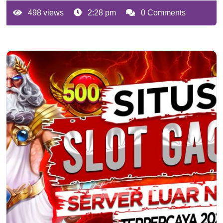
498 views
2:28 pm
0 Comments