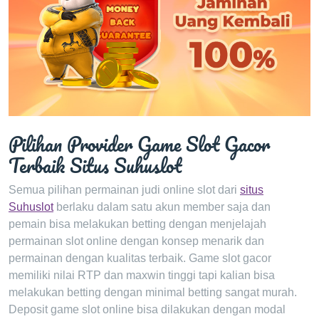
Pilihan Provider Game Slot Gacor
Terbaik Situs Suhuslot
Semua pilihan permainan judi online slot dari
situs
Suhuslot
berlaku dalam satu akun member saja dan
pemain bisa melakukan betting dengan menjelajah
permainan slot online dengan konsep menarik dan
permainan dengan kualitas terbaik. Game slot gacor
memiliki nilai RTP dan maxwin tinggi tapi kalian bisa
melakukan betting dengan minimal betting sangat murah.
Deposit game slot online bisa dilakukan dengan modal