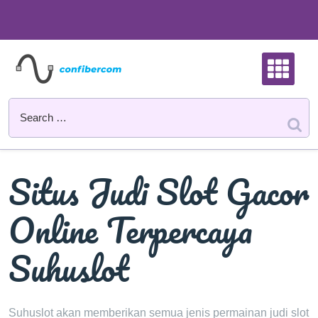
Skip
to
content
Situs Judi Slot Gacor
Online Terpercaya
Suhuslot
Suhuslot akan memberikan semua jenis permainan judi slot