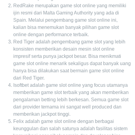
RedRake merupakan game slot online yang memiliki
ijin resmi dari Malta Gaming Authority yang ada di
Spain. Melalui pengembang game slot online ini,
kalian bisa menemukan banyak pilihan game slot
online dengan performance terbaik.
Red Tiger adalah pengembang game slot yang lebih
konsisten memberikan desain mesin slot online
impresif serta punya jackpot besar. Bisa menikmati
game slot online menarik sekaligus dapat banyak uang
hanya bisa dilakukan saat bermain game slot online
dari Red Tiger.
Isoftbet adalah game slot online yang focus utamanya
memberikan game slot terbaik yang akan memberikan
pengalaman betting lebih berkesan. Semua game slot
dari provider ternama ini sangat well produced dan
memberikan jackpot tinggi.
Felix adalah game slot online dengan berbagai
keunggulan dan salah satunya adalah fasilitas sistem