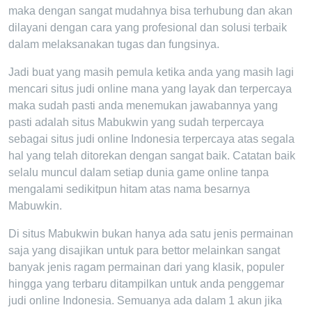
maka dengan sangat mudahnya bisa terhubung dan akan
dilayani dengan cara yang profesional dan solusi terbaik
dalam melaksanakan tugas dan fungsinya.
Jadi buat yang masih pemula ketika anda yang masih lagi
mencari situs judi online mana yang layak dan terpercaya
maka sudah pasti anda menemukan jawabannya yang
pasti adalah situs Mabukwin yang sudah terpercaya
sebagai situs judi online Indonesia terpercaya atas segala
hal yang telah ditorekan dengan sangat baik. Catatan baik
selalu muncul dalam setiap dunia game online tanpa
mengalami sedikitpun hitam atas nama besarnya
Mabuwkin.
Di situs Mabukwin bukan hanya ada satu jenis permainan
saja yang disajikan untuk para bettor melainkan sangat
banyak jenis ragam permainan dari yang klasik, populer
hingga yang terbaru ditampilkan untuk anda penggemar
judi online Indonesia. Semuanya ada dalam 1 akun jika