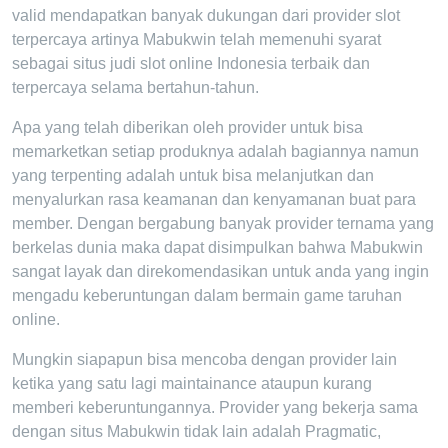
valid mendapatkan banyak dukungan dari provider slot
terpercaya artinya Mabukwin telah memenuhi syarat
sebagai situs judi slot online Indonesia terbaik dan
terpercaya selama bertahun-tahun.
Apa yang telah diberikan oleh provider untuk bisa
memarketkan setiap produknya adalah bagiannya namun
yang terpenting adalah untuk bisa melanjutkan dan
menyalurkan rasa keamanan dan kenyamanan buat para
member. Dengan bergabung banyak provider ternama yang
berkelas dunia maka dapat disimpulkan bahwa Mabukwin
sangat layak dan direkomendasikan untuk anda yang ingin
mengadu keberuntungan dalam bermain game taruhan
online.
Mungkin siapapun bisa mencoba dengan provider lain
ketika yang satu lagi maintainance ataupun kurang
memberi keberuntungannya. Provider yang bekerja sama
dengan situs Mabukwin tidak lain adalah Pragmatic,