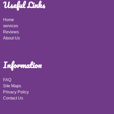
Useful Links
Home
services
Reviews
About Us
Information
FAQ
Site Maps
Privacy Policy
Contact Us