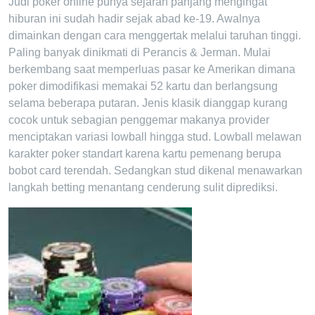
Judi poker online punya sejarah panjang mengingat
hiburan ini sudah hadir sejak abad ke-19. Awalnya
dimainkan dengan cara menggertak melalui taruhan tinggi.
Paling banyak dinikmati di Perancis & Jerman. Mulai
berkembang saat memperluas pasar ke Amerikan dimana
poker dimodifikasi memakai 52 kartu dan berlangsung
selama beberapa putaran. Jenis klasik dianggap kurang
cocok untuk sebagian penggemar makanya provider
menciptakan variasi lowball hingga stud. Lowball melawan
karakter poker standart karena kartu pemenang berupa
bobot card terendah. Sedangkan stud dikenal menawarkan
langkah betting menantang cenderung sulit diprediksi.