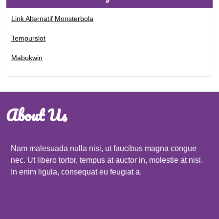
Link Alternatif Monsterbola
Tempurslot
Mabukwin
About Us
Nam malesuada nulla nisi, ut faucibus magna congue
nec. Ut libero tortor, tempus at auctor in, molestie at nisi.
In enim ligula, consequat eu feugiat a.