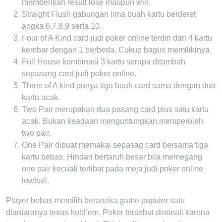
memberikan result lose maupun win.
Straight Flush gabungan lima buah kartu berderet
angka 6,7,8,9 serta 10.
Four of A Kind card judi poker online terdiri dari 4 kartu
kembar dengan 1 berbeda. Cukup bagus memilikinya.
Full House kombinasi 3 kartu serupa ditambah
sepasang card judi poker online.
Three of A kind punya tiga buah card sama dengan dua
kartu acak.
Two Pair merupakan dua pasang card plus satu kartu
acak. Bukan keadaan menguntungkan memperoleh
two pair.
One Pair dibuat memakai sepasag card bersama tiga
kartu bebas. Hindari bertaruh besar bila memegang
one pair kecuali terlibat pada meja judi poker online
lowball.
Player bebas memilih beraneka game populer satu
diantaranya texas hold’em. Poker tersebut diminati karena