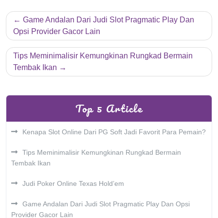
Post
Game Andalan Dari Judi Slot Pragmatic Play Dan
navigation
Opsi Provider Gacor Lain
Tips Meminimalisir Kemungkinan Rungkad Bermain
Tembak Ikan
Top 5 Article
Kenapa Slot Online Dari PG Soft Jadi Favorit Para Pemain?
Tips Meminimalisir Kemungkinan Rungkad Bermain
Tembak Ikan
Judi Poker Online Texas Hold’em
Game Andalan Dari Judi Slot Pragmatic Play Dan Opsi
Provider Gacor Lain