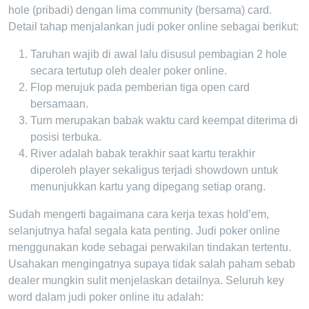
hole (pribadi) dengan lima community (bersama) card.
Detail tahap menjalankan judi poker online sebagai berikut:
Taruhan wajib di awal lalu disusul pembagian 2 hole
secara tertutup oleh dealer poker online.
Flop merujuk pada pemberian tiga open card
bersamaan.
Turn merupakan babak waktu card keempat diterima di
posisi terbuka.
River adalah babak terakhir saat kartu terakhir
diperoleh player sekaligus terjadi showdown untuk
menunjukkan kartu yang dipegang setiap orang.
Sudah mengerti bagaimana cara kerja texas hold’em,
selanjutnya hafal segala kata penting. Judi poker online
menggunakan kode sebagai perwakilan tindakan tertentu.
Usahakan mengingatnya supaya tidak salah paham sebab
dealer mungkin sulit menjelaskan detailnya. Seluruh key
word dalam judi poker online itu adalah: