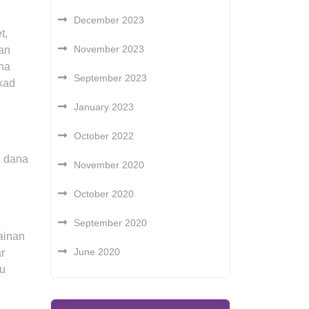
December 2023
t,
November 2023
an
na
September 2023
kad
January 2023
October 2022
h dana
November 2020
October 2020
September 2020
mainan
June 2020
r
au