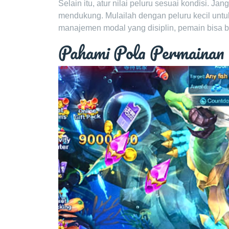
Selain itu, atur nilai peluru sesuai kondisi. 
mendukung. Mulailah dengan peluru kecil unt
manajemen modal yang disiplin, pemain bisa be
Pahami Pola Permainan