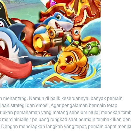
dan menantang. Namun di balik keseruannya, banyak pemain
aan strategi dan emosi. Agar pengalaman bermain tetap
iperlukan pemahaman yang matang sebelum mulai menekan tomb
uk meminimalisir peluang rungkad saat bermain tembak ikan de
ur. Dengan menerapkan langkah yang tepat, pemain dapat menik