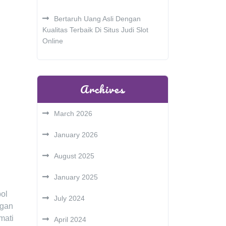
Bertaruh Uang Asli Dengan
Kualitas Terbaik Di Situs Judi Slot
Online
Archives
March 2026
January 2026
August 2025
January 2025
ol
July 2024
ngan
mati
April 2024