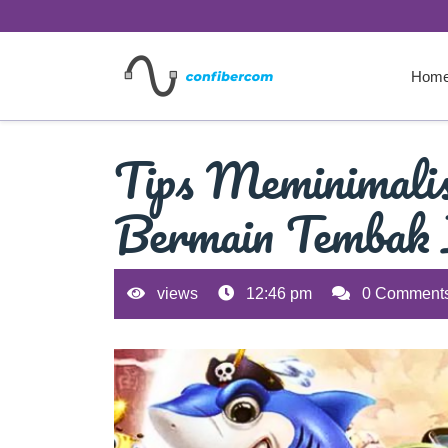
Skip
to
content
Hom
Tips Meminimali
Bermain Tembak 
views
12:46 pm
0 Comment