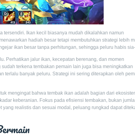
la tersendiri. Ikan kecil biasanya mudah dikalahkan namun
 menawarkan hadiah besar tetapi membutuhkan strategi lebih m
ar ikan besar tanpa perhitungan, sehingga peluru habis sia-
lu. Perhatikan jalur ikan, kecepatan berenang, dan momen
 sudah terkena tembakan pemain lain juga bisa meningkatkan
terlalu banyak peluru. Strategi ini sering diterapkan oleh pem
ntuk mengingat bahwa tembak ikan adalah bagian dari ekosist
ekadar keberanian. Fokus pada efisiensi tembakan, bukan juml
t yang realistis dan sesuai modal, peluang rungkad dapat ditek
Bermain