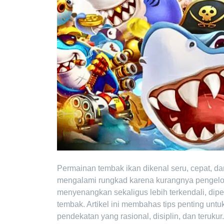
Permainan tembak ikan dikenal seru, cepat, 
mengalami rungkad karena kurangnya pengelol
menyenangkan sekaligus lebih terkendali, d
tembak. Artikel ini membahas tips penting unt
pendekatan yang rasional, disiplin, dan teruk