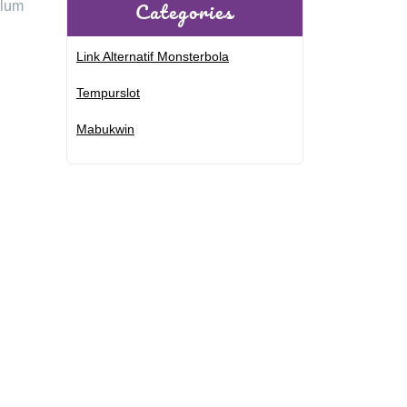
Categories
elum
Link Alternatif Monsterbola
Tempurslot
Mabukwin