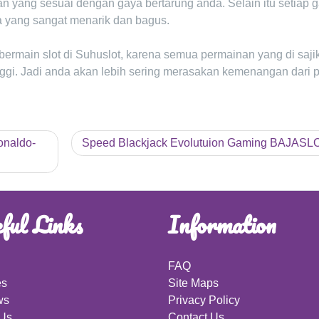
n yang sesuai dengan gaya bertarung anda. Selain itu setiap 
ma yang sangat menarik dan bagus.
a bermain slot di Suhuslot, karena semua permainan yang di saji
inggi. Jadi anda akan lebih sering merasakan kemenangan dari 
onaldo-
Speed Blackjack Evolutuion Gaming BAJASL
ful Links
Information
FAQ
es
Site Maps
ws
Privacy Policy
 Us
Contact Us