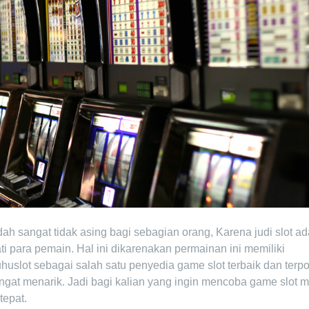
dah sangat tidak asing bagi sebagian orang, Karena judi slot a
i para pemain. Hal ini dikarenakan permainan ini memiliki
huslot sebagai salah satu penyedia game slot terbaik dan terp
angat menarik. Jadi bagi kalian yang ingin mencoba game slot 
tepat.