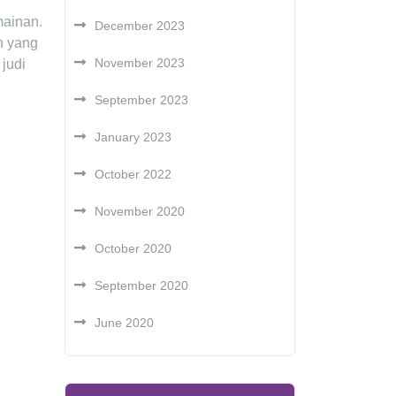
mainan.
December 2023
h yang
November 2023
judi
September 2023
January 2023
October 2022
November 2020
October 2020
September 2020
June 2020