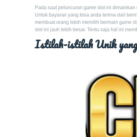
Pada saat peluncuran game slot ini dimainkan
Untuk bayaran yang bisa anda terima dari berma
membuat orang lebih memilih bermain game slot
slot ini jauh lebih besar. Tentu saja hal ini m
Istilah-istilah Unik yan