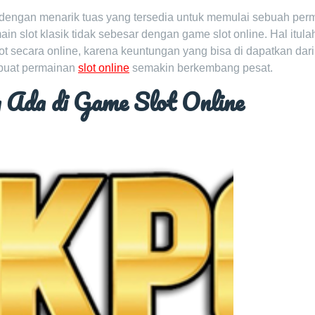
 dengan menarik tuas yang tersedia untuk memulai sebuah per
in slot klasik tidak sebesar dengan game slot online. Hal itula
 secara online, karena keuntungan yang bisa di dapatkan dari 
embuat permainan
slot online
semakin berkembang pesat.
g Ada di Game Slot Online