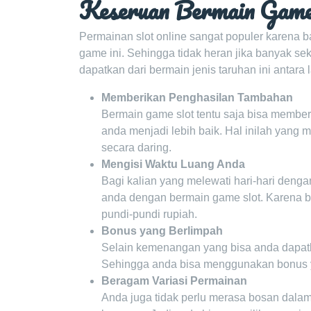
Keseruan Bermain Game 
Permainan slot online sangat populer karena 
game ini. Sehingga tidak heran jika banyak s
dapatkan dari bermain jenis taruhan ini antara l
Memberikan Penghasilan Tambahan
Bermain game slot tentu saja bisa memb
anda menjadi lebih baik. Hal inilah yang
secara daring.
Mengisi Waktu Luang Anda
Bagi kalian yang melewati hari-hari den
anda dengan bermain game slot. Karena 
pundi-pundi rupiah.
Bonus yang Berlimpah
Selain kemenangan yang bisa anda dapat
Sehingga anda bisa menggunakan bonus 
Beragam Variasi Permainan
Anda juga tidak perlu merasa bosan dalam