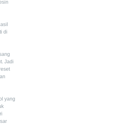
esin
asil
i di
asang
. Jadi
reset
kan
ol yang
uk
ri
esar