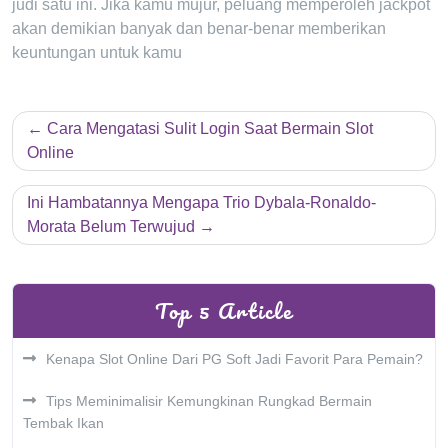
judi satu ini. Jika kamu mujur, peluang memperoleh jackpot
akan demikian banyak dan benar-benar memberikan
keuntungan untuk kamu
Post
Cara Mengatasi Sulit Login Saat Bermain Slot
navigation
Online
Ini Hambatannya Mengapa Trio Dybala-Ronaldo-
Morata Belum Terwujud
Top 5 Article
Kenapa Slot Online Dari PG Soft Jadi Favorit Para Pemain?
Tips Meminimalisir Kemungkinan Rungkad Bermain
Tembak Ikan