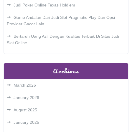
Judi Poker Online Texas Hold’em
Game Andalan Dari Judi Slot Pragmatic Play Dan Opsi
Provider Gacor Lain
Bertaruh Uang Asli Dengan Kualitas Terbaik Di Situs Judi
Slot Online
Archives
March 2026
January 2026
August 2025
January 2025