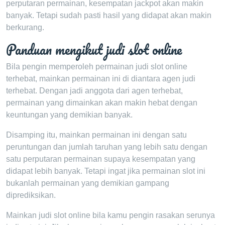
perputaran permainan, kesempatan jackpot akan makin
banyak. Tetapi sudah pasti hasil yang didapat akan makin
berkurang.
Panduan mengikut judi slot online
Bila pengin memperoleh permainan judi slot online
terhebat, mainkan permainan ini di diantara agen judi
terhebat. Dengan jadi anggota dari agen terhebat,
permainan yang dimainkan akan makin hebat dengan
keuntungan yang demikian banyak.
Disamping itu, mainkan permainan ini dengan satu
peruntungan dan jumlah taruhan yang lebih satu dengan
satu perputaran permainan supaya kesempatan yang
didapat lebih banyak. Tetapi ingat jika permainan slot ini
bukanlah permainan yang demikian gampang
diprediksikan.
Mainkan judi slot online bila kamu pengin rasakan serunya