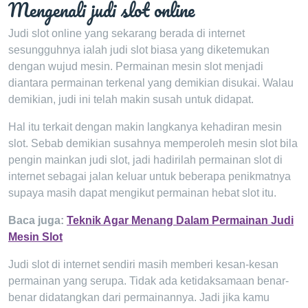
Mengenali judi slot online
Judi slot online yang sekarang berada di internet
sesungguhnya ialah judi slot biasa yang diketemukan
dengan wujud mesin. Permainan mesin slot menjadi
diantara permainan terkenal yang demikian disukai. Walau
demikian, judi ini telah makin susah untuk didapat.
Hal itu terkait dengan makin langkanya kehadiran mesin
slot. Sebab demikian susahnya memperoleh mesin slot bila
pengin mainkan judi slot, jadi hadirilah permainan slot di
internet sebagai jalan keluar untuk beberapa penikmatnya
supaya masih dapat mengikut permainan hebat slot itu.
Baca juga:
Teknik Agar Menang Dalam Permainan Judi
Mesin Slot
Judi slot di internet sendiri masih memberi kesan-kesan
permainan yang serupa. Tidak ada ketidaksamaan benar-
benar didatangkan dari permainannya. Jadi jika kamu