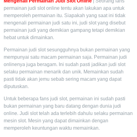
Mengenali Permainan Judi Slot Online
| Seorang fans
permainan judi slot online tentu akan lakukan apa untuk
memperoleh permainan itu. Siapakah yang saat ini tidak
mengenali permainan judi satu ini, judi slot yang disebut
permainan judi yang demikian gampang tetapi demikian
hebat untuk dimainkan.
Permainan judi slot sesungguhnya bukan permainan yang
mempunyai satu macam permainan saja. Permainan judi
onlinenya juga beragam. Ini sudah pasti jadikan judi slot
selaku permainan menarik dan unik. Memainkan sudah
pasti tidak akan jemu sebab sering macam yang dapat
diputuskan.
Untuk beberapa fans judi slot, permainan ini sudah pasti
bukan permainan yang baru datang dengan dunia judi
online. Judi slot telah ada terlebih dahulu selaku permainan
mesin slot. Mesin yang dapat dimainkan dengan
memperoleh keuntungan waktu memainkan.