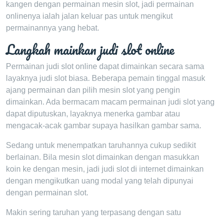
kangen dengan permainan mesin slot, jadi permainan
onlinenya ialah jalan keluar pas untuk mengikut
permainannya yang hebat.
Langkah mainkan judi slot online
Permainan judi slot online dapat dimainkan secara sama
layaknya judi slot biasa. Beberapa pemain tinggal masuk
ajang permainan dan pilih mesin slot yang pengin
dimainkan. Ada bermacam macam permainan judi slot yang
dapat diputuskan, layaknya menerka gambar atau
mengacak-acak gambar supaya hasilkan gambar sama.
Sedang untuk menempatkan taruhannya cukup sedikit
berlainan. Bila mesin slot dimainkan dengan masukkan
koin ke dengan mesin, jadi judi slot di internet dimainkan
dengan mengikutkan uang modal yang telah dipunyai
dengan permainan slot.
Makin sering taruhan yang terpasang dengan satu