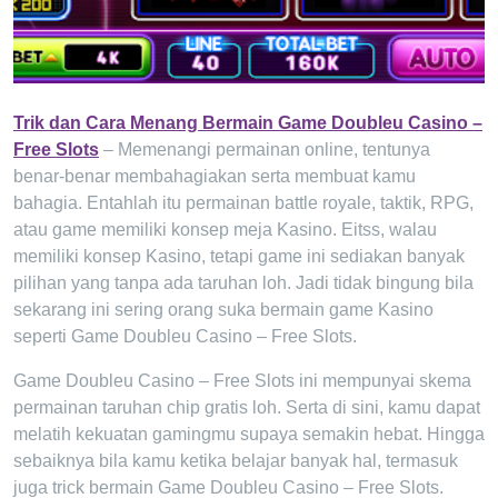
Trik dan Cara Menang Bermain Game Doubleu Casino –
Free Slots
– Memenangi permainan online, tentunya
benar-benar membahagiakan serta membuat kamu
bahagia. Entahlah itu permainan battle royale, taktik, RPG,
atau game memiliki konsep meja Kasino. Eitss, walau
memiliki konsep Kasino, tetapi game ini sediakan banyak
pilihan yang tanpa ada taruhan loh. Jadi tidak bingung bila
sekarang ini sering orang suka bermain game Kasino
seperti Game Doubleu Casino – Free Slots.
Game Doubleu Casino – Free Slots ini mempunyai skema
permainan taruhan chip gratis loh. Serta di sini, kamu dapat
melatih kekuatan gamingmu supaya semakin hebat. Hingga
sebaiknya bila kamu ketika belajar banyak hal, termasuk
juga trick bermain Game Doubleu Casino – Free Slots.