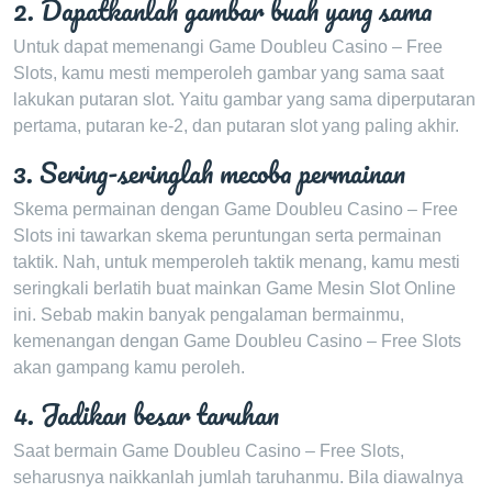
2. Dapatkanlah gambar buah yang sama
Untuk dapat memenangi Game Doubleu Casino – Free
Slots, kamu mesti memperoleh gambar yang sama saat
lakukan putaran slot. Yaitu gambar yang sama diperputaran
pertama, putaran ke-2, dan putaran slot yang paling akhir.
3. Sering-seringlah mecoba permainan
Skema permainan dengan Game Doubleu Casino – Free
Slots ini tawarkan skema peruntungan serta permainan
taktik. Nah, untuk memperoleh taktik menang, kamu mesti
seringkali berlatih buat mainkan Game Mesin Slot Online
ini. Sebab makin banyak pengalaman bermainmu,
kemenangan dengan Game Doubleu Casino – Free Slots
akan gampang kamu peroleh.
4. Jadikan besar taruhan
Saat bermain Game Doubleu Casino – Free Slots,
seharusnya naikkanlah jumlah taruhanmu. Bila diawalnya