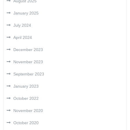
August 2025
January 2025
July 2024
April 2024
December 2023
November 2023
September 2023
January 2023
October 2022
November 2020
October 2020